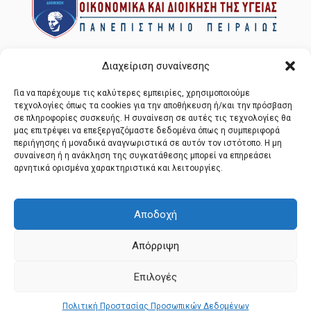
Διαχείριση συναίνεσης
Για να παρέχουμε τις καλύτερες εμπειρίες, χρησιμοποιούμε
τεχνολογίες όπως τα cookies για την αποθήκευση ή/και την πρόσβαση
σε πληροφορίες συσκευής. Η συναίνεση σε αυτές τις τεχνολογίες θα
μας επιτρέψει να επεξεργαζόμαστε δεδομένα όπως η συμπεριφορά
Πανεπιστήμιο Πειραιώς, Καραολή και Δημητρίου 80,
περιήγησης ή μοναδικά αναγνωριστικά σε αυτόν τον ιστότοπο. Η μη
18534 Πειραιάς, 5ος όροφος, γραφείο 530.
συναίνεση ή η ανάκληση της συγκατάθεσης μπορεί να επηρεάσει
αρνητικά ορισμένα χαρακτηριστικά και λειτουργίες.
210 4142298
hem@unipi.gr
Αποδοχή
Απόρριψη
© 2024 All Rights Reserved
Επιλογές
Πολιτική Προστασίας Προσωπικών Δεδομένων