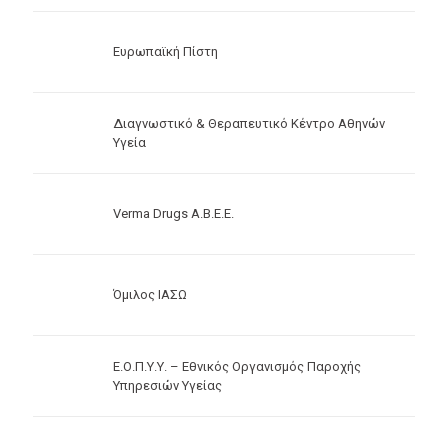
Ευρωπαϊκή Πίστη
Διαγνωστικό & Θεραπευτικό Κέντρο Αθηνών
Υγεία
Verma Drugs Α.Β.Ε.Ε.
Όμιλος ΙΑΣΩ
Ε.Ο.Π.Υ.Υ. – Εθνικός Οργανισμός Παροχής
Υπηρεσιών Υγείας