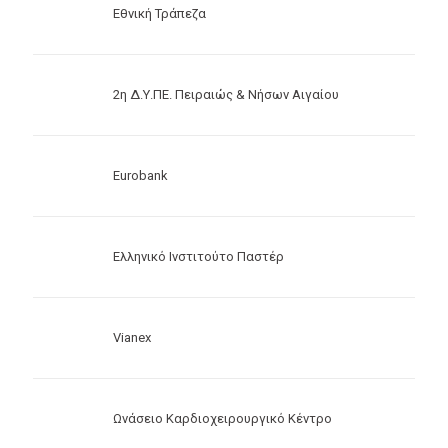
Εθνική Τράπεζα
2η Δ.Υ.ΠΕ. Πειραιώς & Νήσων Αιγαίου
Eurobank
Ελληνικό Ινστιτούτο Παστέρ
Vianex
Ωνάσειο Καρδιοχειρουργικό Κέντρο